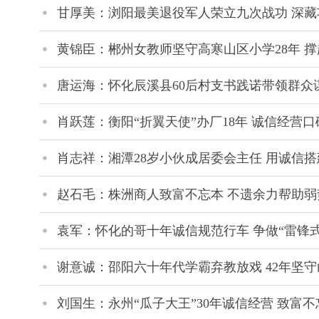
甘厚美：浏阳最美退役军人荣立九次战功 深藏
黄锦臣：郴州女教师坚守高寒山区小学28年 
唐运海：怀化辰溪县60后村支书践诺带领群众
肖跃莲：衡阳“折翼天使”办厂18年 诚信经营口
肖志祥：湘潭28岁小伙成居委会主任 用诚信
赵石毛：株洲商人致富不忘本 不遗余力帮助弱
袁军：怀化的哥十年诚信规范行车 争做“雷锋
谢意诚：邵阳六十年代学霸弃教放戏 42年坚
刘国生：永州“瓜子大王”30年诚信经营 致富