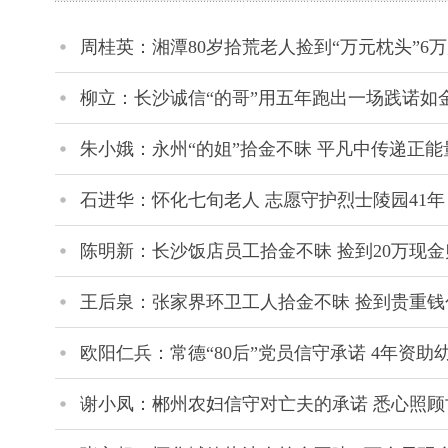
周桂英：湘潭80岁拾荒老人捡到“万元枕头”6
柳立：长沙诚信“的哥”用五年跑出一场践诺如
朱小娥：永州“的姐”拾金不昧 平凡中传递正能
石进华：怀化七旬老人 志愿守护烈士陵园41年
陈明新：长沙饭店员工拾金不昧 捡到20万现
王后泉：张家界环卫工人拾金不昧 捡到贵重钱
欧阳仁兵：常德“80后”党员信守承诺 4年资助
谢小凤：郴州农妇信守对亡夫的承诺 悉心照顾