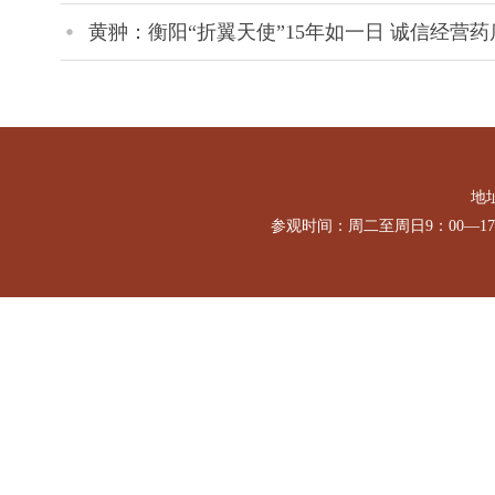
黄翀：衡阳“折翼天使”15年如一日 诚信经营药
地址
参观时间：周二至周日9：00—1