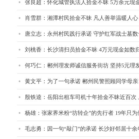
张良超：怀化城管执法人拾金不昧 5万余元现金
肖雪群：湘潭村民拾金不昧 凡人善举温暖人心
唐立志：永州村民践行承诺 守护红军战士墓数
刘桃香：长沙清扫员拾金不昧 4万元现金如数
何巧仁：郴州理发师诚信服务街坊 坚持5元理发
黄文平：为了一句承诺 郴州民警照顾同学母亲1
殷铁逵：岳阳出租车司机十年拾金不昧近百次 
杨雄：张家界米粉“坊转企”的先行者 19年只
毛志勇：因一句“敲门”的承诺 长沙好邻居十