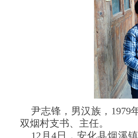
尹志锋，男汉族，197
双烟村支书、主任。
12月4日，安化县烟溪