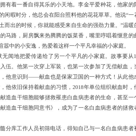
也拥有着一番自得其乐的小天地。李金平爱种花，他家的
的闲暇时分，他总会在阳台照料他的花花草草。他说“一
土而出的时候，你就能感受来自生命的强劲力量。”温暖
往的马路，厨房飘来热腾腾的饭菜香，嘴里哼唱着惬意的
喧嚣中的小安逸，热爱着这样一个平凡幸福的小家庭。
无闻地把爱传递给了另一个平凡的小家庭。故事要从19
军入伍。他第一次穿上军装，也第一次参加了无偿献血，
命，他意识到——献血也是保家卫国的一种方式！从此他
，他依旧保持着献血的习惯，2018年单位组织献血时，
捐献造血干细胞能够拯救罹患白血病患者的生命，甚至一
捐献造血干细胞同意书》，成为了一名白血病患者的拯救
华骨髓分库工作人员初筛电话，得知自己与一名白血病患者