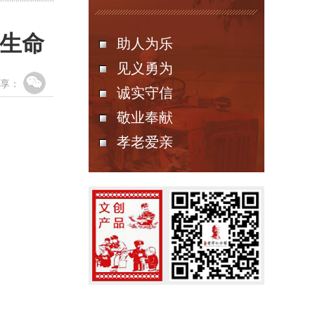
者生命
助人为乐
见义勇为
享：
诚实守信
敬业奉献
孝老爱亲