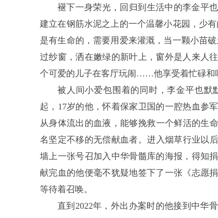
褪下一身荣光，回归到生活中的李金平
建立在钢筋水泥之上的一个温馨小花园，少有
是有生命的，需要用爱来灌溉，当一颗小苗破
过纱窗，洒在嫩绿的新叶上，窗外是人来人
个可爱的儿子在客厅玩闹……他享受着忙碌和
被人间小爱包围着的同时，李金平也默默
起，17岁的他，怀着保家卫国的一腔热血参
从身体流出的血液，能够挽救一个鲜活的生
名坚定不移的无偿献血者。进入烟草行业以后
墙上一张号召加入中华骨髓库的海报，得知
献完血的他便毫不犹疑地签下了一张《志愿
等待着召唤。
直到2022年，外出办案时的他接到中