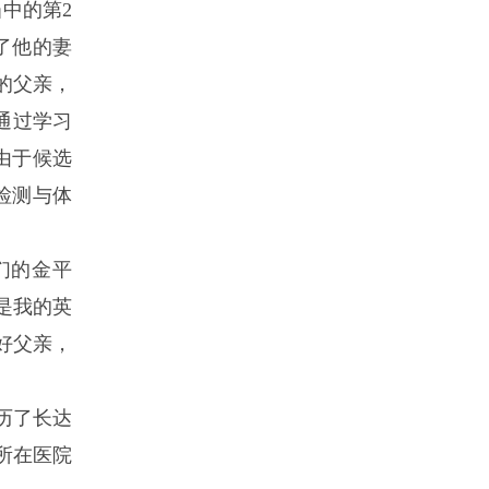
中的第2
了他的妻
的父亲，
通过学习
由于候选
检测与体
们的金平
是我的英
好父亲，
历了长达
所在医院