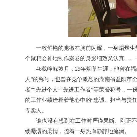
一枚鲜艳的党徽在胸前闪耀，一身熠熠生
个聚精会神地制作案卷的身影细致又认真……
46载峥嵘岁月，25年烟草生涯，他曾在
人”的称号，也曾在竞争激烈的湖南省益阳市
者”“先进个人”“先进工作者”等荣誉称号，
的工作业绩诠释着他心中的“忠诚、担当与责
专卖人。
谁也没有想到在工作时严谨果断、刚正
缕潺潺的柔情，随着一身热血静静地流淌。