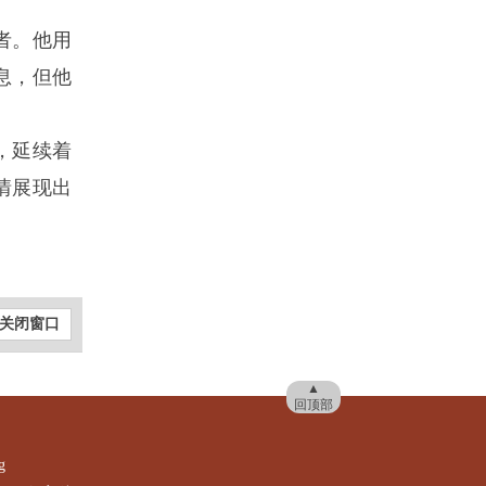
者。他用
息，但他
，延续着
情展现出
关闭窗口
▲
回顶部
g