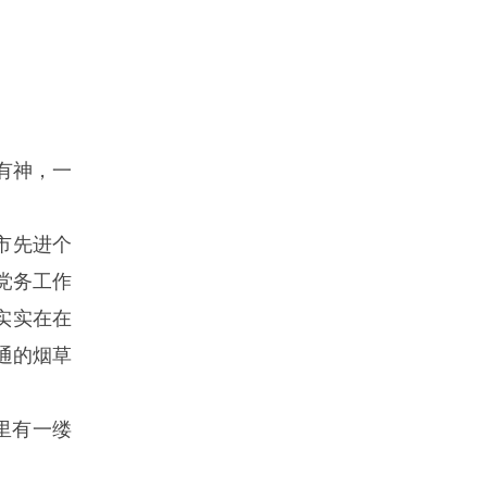
有神，一
市先进个
党务工作
实实在在
通的烟草
里有一缕