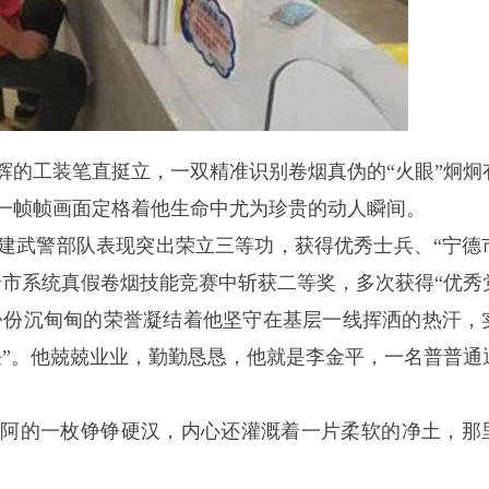
辉的工装笔直挺立，一双精准识别卷烟真伪的“火眼”炯炯
一帧帧画面定格着他生命中尤为珍贵的动人瞬间。
福建武警部队表现突出荣立三等功，获得优秀士兵、“宁德
全市系统真假卷烟技能竞赛中斩获二等奖，多次获得“优秀
一份份沉甸甸的荣誉凝结着他坚守在基层一线挥洒的热汗，
任”。他兢兢业业，勤勤恳恳，他就是李金平，一名普普通
不阿的一枚铮铮硬汉，内心还灌溉着一片柔软的净土，那