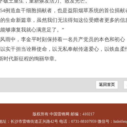
下破土重生，重新焕发活力、散发光芒。
14754例造血干细胞捐献者，也是益阳烟草系统的首位捐献
生的生命新篇章，虽然我们无法得知这位受赠者更多的信
能够康复我就心满意足了。”
载风雨中，李金平时刻保持着一名共产党员的本色和初心
，以实干担当诠释使命，以无私奉献传递爱心，以铁血柔
新时代新征程的绚丽华章。
返回首页
版权所有:中国雷锋网 邮编：410217
地址：长沙市雷锋街道正兴路42号 电话：0731-88107959 微信号：hnleifen