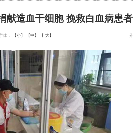
捐献造血干细胞 挽救白血病患
 字体：
【小】
【中】
【 大】
分