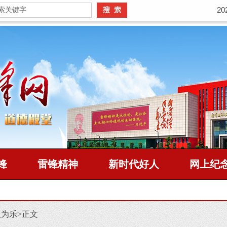
2
锋
雷锋精神
新时代好人
网上纪
人为乐
>
正文