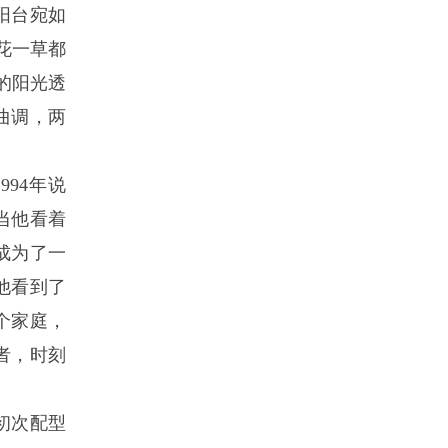
阳台宛如
花一草都
的阳光透
曲调，两
94年说
当他看着
成为了一
他看到了
个家庭，
者，时刻
初次配型