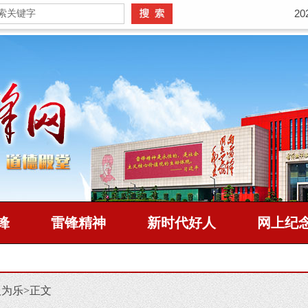
2
锋
雷锋精神
新时代好人
网上纪
人为乐
>
正文