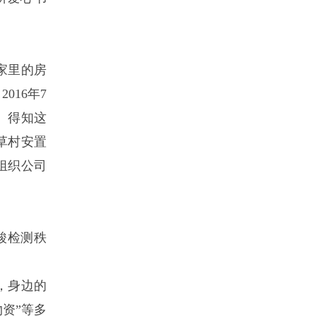
家里的房
16年7
。得知这
草村安置
组织公司
酸检测秩
，身边的
资”等多