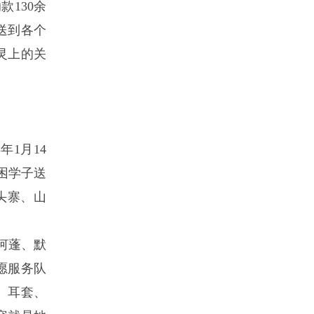
130余
送到各个
灵上的关
1月14
困学子送
头寨、山
河蓬、默
愿服务队
、耳套、