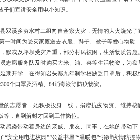
孩子们宣讲安全用电小知识。
2月古丈县双溪乡夯水村二组向自金家火灾，无情的大火烧光了
一时间为受灾家庭送去衣服、鞋子、被子等爱心物质。20
屋，默戎及坪坝受灾严重，部分村民被困，生活物质告急
党员志愿服务队及时购买大米、油、菜等生活物资，为盘
学校延期开学，在得知岩头寨九年制学校缺乏口罩后，积极
300个口罩及酒精、84消毒液等防疫物资。
要大量的志愿者，她积极投身一线，捐赠抗疫物资、维持核
饭等，直到解封才回到工作岗位。
行动感染带动着身边的亲戚、朋友、同事，在她的带动下
安全用电进校园”“公益书屋”“温暖包”“捐赠疫情防控物