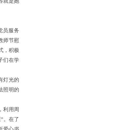
容就是她
党员服务
“教师节慰
式，积极
子们在学
有灯光的
法照明的
，利用周
”。在了
所爱心书