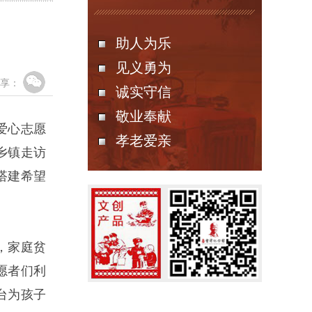
助人为乐
见义勇为
享：
诚实守信
敬业奉献
爱心志愿
孝老爱亲
乡镇走访
搭建希望
，家庭贫
愿者们利
台为孩子