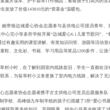
童减灾读本、护手霜等11件物品，看着孩子们高兴的笑
生发放了价值143810元的“壹基金”温暖包。
，她带领边城爱心协会志愿者与县供电公司团员青年、
心完小等多所学校开展“边城爱心6.1儿童节慰问”
、
，通过有趣实用的课堂讲解、有奖知识问答、游园等活动形
童鞋、文化衫、书籍、学习用品等奖品1200多件，让孩
翁草村小时，在了解到因室内线路老旧，学生一直都在没
队联系，为翁草村小义务更换了室内电力线路，解决了无
城爱心志愿者协会志愿者携手古丈供电公司党员志愿服务队
制学校、高峰镇九年制学校的孩子们搭建了3所“爱心书屋
能够获取更多的知识，开阔眼界，特向公益基金申请了3