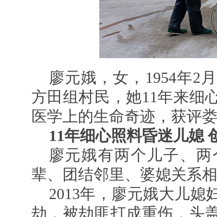
廖元娥，女，1954年
方田组村民，她11年来细
医学上的生命奇迹，获评娄
11年细心照料昏迷儿媳 
廖元娥有两个儿子、两
辈、团结邻里、婆媳关系
2013年，廖元娥大儿
劫，被劫匪打成重伤，头