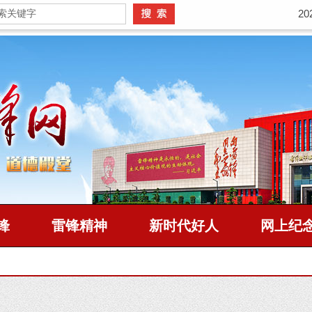
2
锋
雷锋精神
新时代好人
网上纪