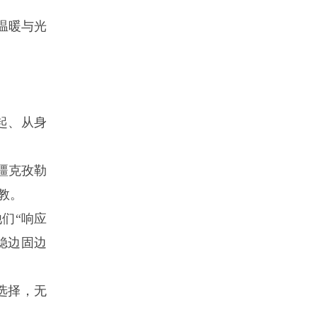
温暖与光
起、从身
疆克孜勒
教。
们“响应
稳边固边
选择，无