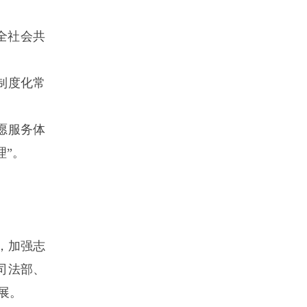
全社会共
制度化常
愿服务体
理”。
。
，加强志
司法部、
展。