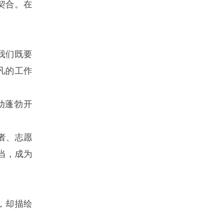
契合。在
我们既要
凡的工作
动蓬勃开
者、志愿
当，成为
，却描绘