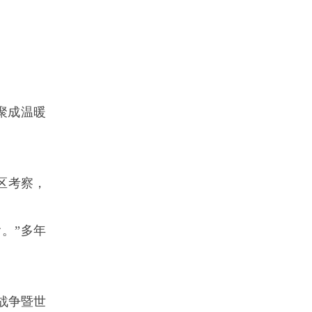
聚成温暖
区考察，
。”多年
战争暨世