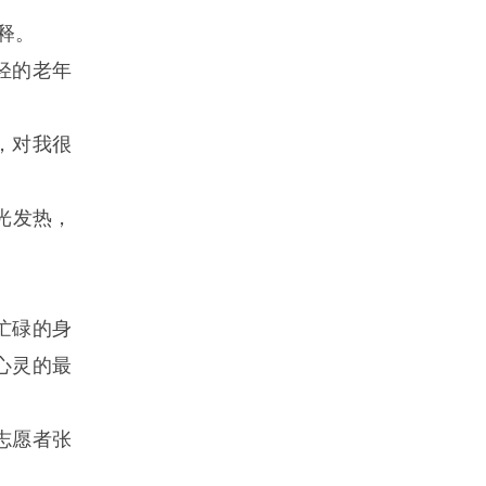
释。
轻的老年
，对我很
光发热，
忙碌的身
心灵的最
志愿者张