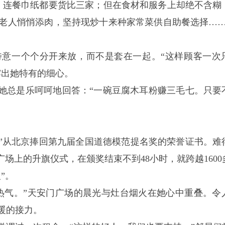
，连餐巾纸都要货比三家；但在食材和服务上却绝不含糊
老人悄悄添肉，坚持现炒十来种家常菜供自助餐选择……
。
特意一个个分开来放，而不是套在一起。“这样顾客一次
露出她特有的细心。
”她总是乐呵呵地回答：“一碗豆腐木耳粉赚三毛七。只要
奶奶”从北京捧回第九届全国道德模范提名奖的荣誉证书。难
场上的升旗仪式，在颁奖结束不到48小时，就跨越1600
”。
热气。”天安门广场的晨光与灶台烟火在她心中重叠。令
暖的接力。