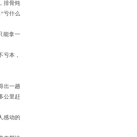
，排骨炖
“亏什么
只能拿一
不亏本，
得出一趟
多公里赶
人感动的