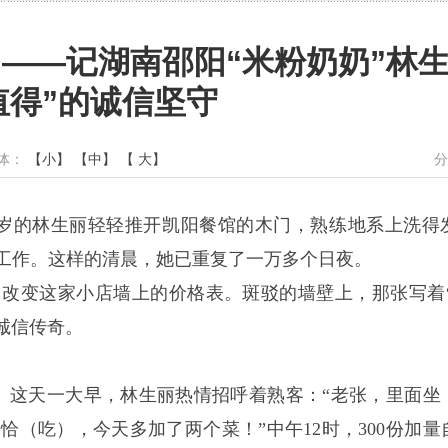
”——记湖南邵阳“米粉奶奶”林生
值得”的诚信坚守
字体：
【小】
【中】
【 大】
分
1岁的林生丽轻轻推开凯阳餐馆的木门，熟练地系上洗得
的工作。这样的清晨，她已重复了一万多个日夜。
改变这家小店墙上的价格表。斑驳的墙壁上，那张写着“早
诚信传奇。
年。这天一大早，林生丽热情招呼着熟客：“老张，里面坐
（吃），今天多加了两个菜！”中午12时，300份加量