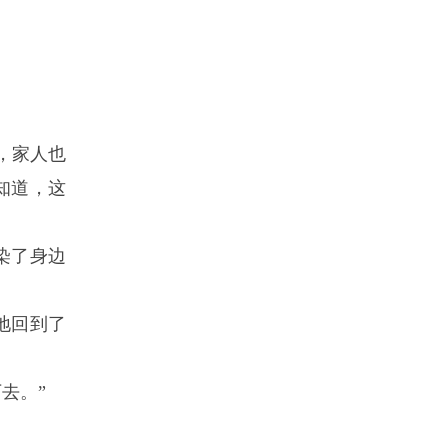
，家人也
知道，这
染了身边
地回到了
去。”