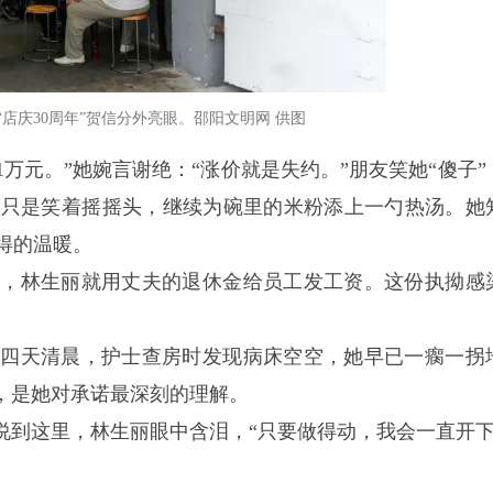
店庆30周年”贺信分外亮眼。邵阳文明网 供图
1万元。”她婉言谢绝：“涨价就是失约。”朋友笑她“傻子”
丽只是笑着摇摇头，继续为碗里的米粉添上一勺热汤。她
得的温暖。
敷出，林生丽就用丈夫的退休金给员工发工资。这份执拗感
。第四天清晨，护士查房时发现病床空空，她早已一瘸一拐
，是她对承诺最深刻的理解。
说到这里，林生丽眼中含泪，“只要做得动，我会一直开下