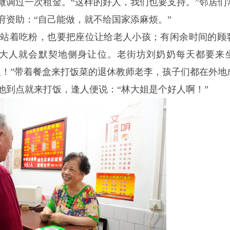
微调过一次租金。“这样的好人，我们也要支持。”邻居们
府资助：“自己能做，就不给国家添麻烦。”
愿站着吃粉，也要把座位让给老人小孩；有闲余时间的顾
大人就会默契地侧身让位。老街坊刘奶奶每天都要来
姐！”带着餐盒来打饭菜的退休教师老李，孩子们都在外地
他到点就来打饭，逢人便说：“林大姐是个好人啊！”