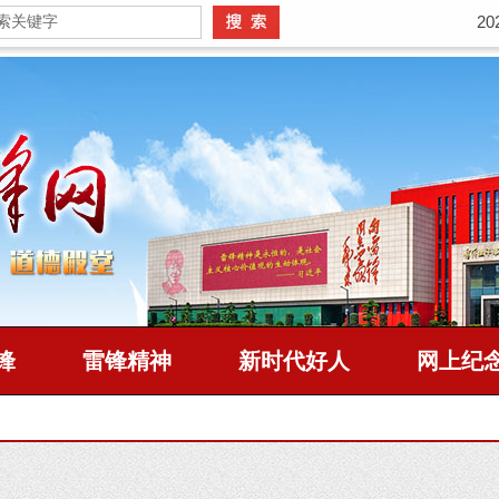
2
锋
雷锋精神
新时代好人
网上纪