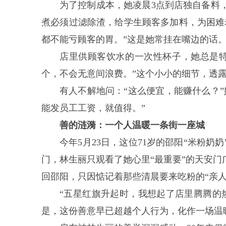
为了控制成本，她凌晨3点到店独自备料
煮必须过滤除渣，给学生顾客多加料，为困难
都不能亏顾客的胃。”这是她常挂在嘴边的话
店里供顾客饮水的一次性杯子，她总是
个，不会无意间浪费。”这个小小的细节，透
有人不解地问：“这么便宜，能赚什么？
能发员工工资，就值得。”
善的涟漪：一个人温暖一条街一座城
今年5月23日，这位71岁的邵阳“米粉
门，林生丽只观看了她心里“最重要”的天安门广
回邵阳，只因惦记着那些清晨要来吃粉的“亲人
“五星红旗升起时，我想起了店里腾腾的
是，这份善意早已超越个人行为，化作一场温