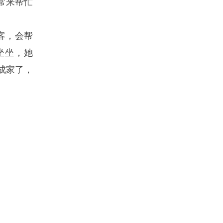
常来帮忙
客，会帮
坐坐，她
成家了，