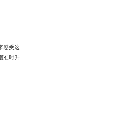
来感受这
烟准时升