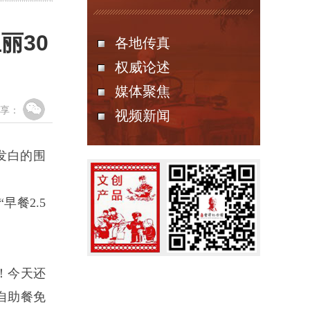
丽30
各地传真
权威论述
媒体聚焦
享：
视频新闻
发白的围
餐2.5
！今天还
自助餐免