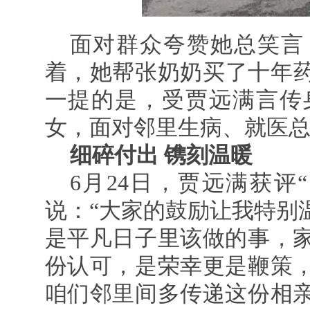
面对群众夸赞她总笑言
着，她帮张奶奶买了十年
一提的是，受贾远满言传
女，面对邻里生病、就医
细碎付出 镌刻温暖
6月24日，贾远满获评
说：“大家的鼓励让我特别
是平凡日子里该做的事，
份认可，是荣幸更是鞭策
咱们邻里间多传递这份相