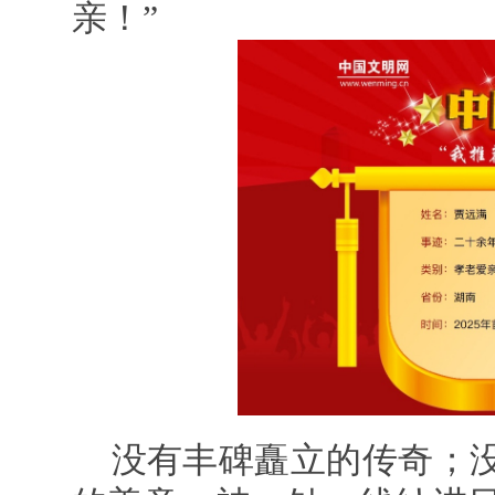
亲！”
没有丰碑矗立的传奇；