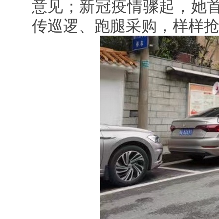
意见；新冠疫情骤起，她
传巡逻、跑腿采购，样样