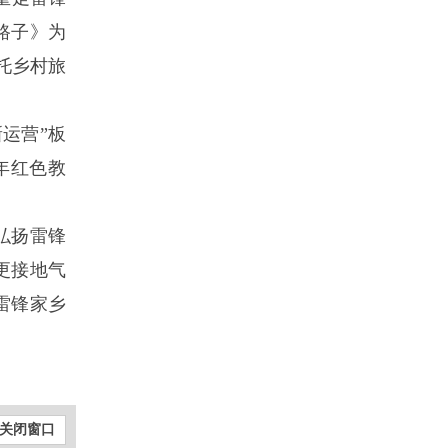
路子》为
托乡村旅
运营”板
年红色教
弘扬雷锋
更接地气
雷锋家乡
关闭窗口