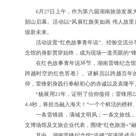
6月27日上午，作为第六届湖南旅游发
韶山启幕。活动以“风展红旗美如画 伟人故
级新未来。
活动设置“红色故事青年说”、经验交流
念馆的身影贯穿始终，成为现场一道亮眼的“锋
在红色故事青年说环节，湖南雷锋纪念
跨越时空的红色答卷》。讲解员以跨越百年
仰，雷锋躬身践行奉献初心的赤诚以及袁隆平
“杨展用21年，证明了信仰值得；雷锋用
4.4秒，将担当融入海天！”一个个鲜活的榜
一条雷锋路，满城文明风；一条文旅线，
文博场馆及文旅企业代表，围绕“红色旅游+”
其中，湖南雷锋纪念馆“追锋”宣讲团成