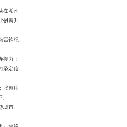
动在湖南
业创新升
南雷锋纪
春接力：
的坚定信
；张超用
下。
游城市、
重走雷锋