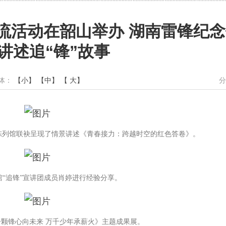
流活动在韶山举办 湖南雷锋纪
讲述追“锋”故事
字体：
【小】
【中】
【 大】
分
陈列馆联袂呈现了情景讲述《青春接力：跨越时空的红色答卷》。
馆“追锋”宣讲团成员肖婷进行经验分享。
颗锋心向未来 万千少年承薪火》主题成果展。