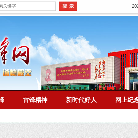
2
锋
雷锋精神
新时代好人
网上纪