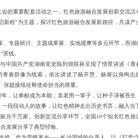
展大会的重要配套活动之一，红色旅游融合发展创新交流活
里启新程”为主题，探讨红色旅游融合发展新路径，共谋产
分享、专题研讨、主题成果展、实地观摩等多元环节，而湖
”景线。
馆与中国共产党湖南党史陈列馆联袂呈现了情景讲述《青
的青春群像为线索，依次讲述了杨开慧、杨展以身殉志
、张超接续诠释使命担当的厚重。
22年，让奉献成为本能；袁老用一辈子，让种子泽被苍生
样、一段段动人的故事，让红色精神走出历史书页，融入当
振兴千万家。创新交流分享环节，全国10个知名红色旅
融合发展分享了典型经验。
员肖婷，作为雷锋家乡——长沙望城的分享人，以《打造“