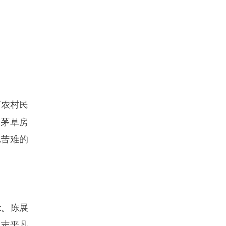
南农村民
间茅草房
他苦难的
示。陈展
同志平凡