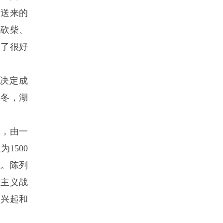
友送来的
他砍柴、
到了很好
，决定成
年冬，湖
米，由一
1500
组。陈列
产主义战
的兴起和