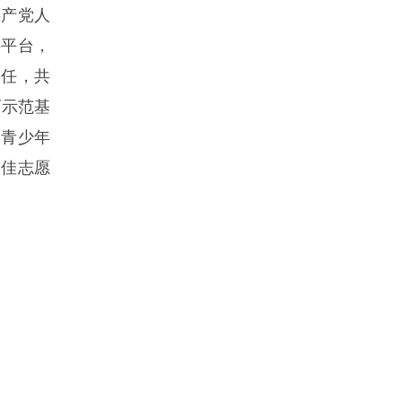
共产党人
要平台，
己任，共
育示范基
国青少年
最佳志愿