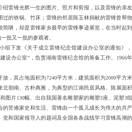
介绍雷锋光辉一生的图片、照片和剪报，以及雷锋的亲
用过的铁锅、竹床；雷锋的邻居陈玉林捐献的雷锋曾帮
较简陋，却是雷锋家乡最早的雷锋事迹展览，在当时起
地一批又一批的参观者。
筹备小组下发《关于成立雷锋纪念馆建设办公室的通知》
建设办公室”，负责湖南雷锋纪念馆的筹备工作。1966
外开放，其占地面积为7240平方米，建筑面积为2000平方
北朝南、古朴典雅，为典型的江南民居风格。陈展面积为
和图片130幅、出自我国著名雕塑家的雕塑3座、泥塑3
会的苦难家史和生活、雷锋由一个孤儿成长为伟大的共
、党和国家领导人的题词及全国各条战线学习雷锋高潮