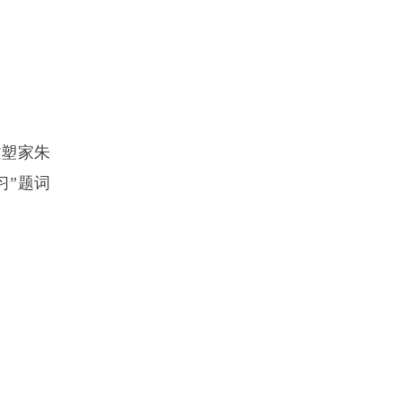
雕塑家朱
习”题词