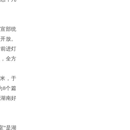
中宣部统
费开放。
“前进灯
频，全方
方米，于
为8个篇
、湖南好
室”是湖