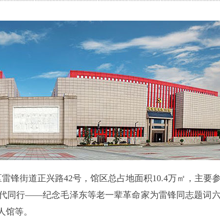
锋街道正兴路42号，馆区总占地面积10.4万㎡，主要
时代同行——纪念毛泽东等老一辈革命家为雷锋同志题词
人馆等。