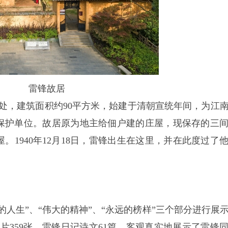
雷锋故居
米处，建筑面积约90平方米，始建于清朝宣统年间，为江
保护单位。故居原为地主给佃户建的庄屋，现保存的三
1940年12月18日，雷锋出生在这里，并在此度过了
人生”、“伟大的精神”、“永远的榜样”三个部分进行展
，照片359张，雷锋日记诗文61篇。客观真实地展示了雷锋