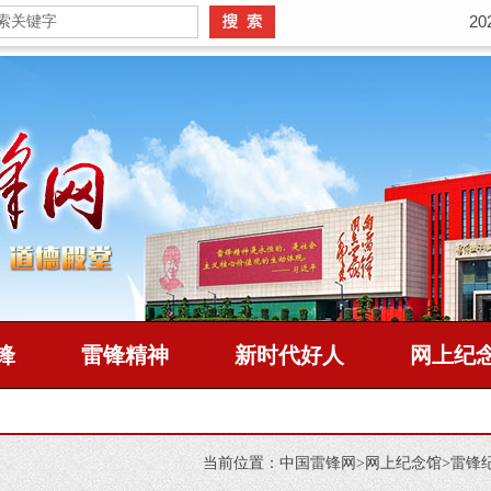
2
锋
雷锋精神
新时代好人
网上纪
当前位置：
中国雷锋网
>
网上纪念馆
>雷锋